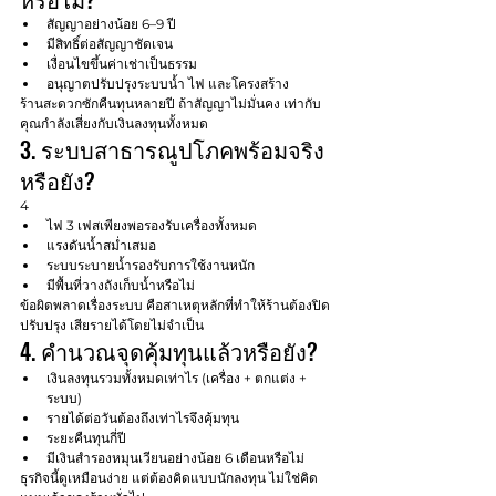
สัญญาอย่างน้อย 6–9 ปี
มีสิทธิ์ต่อสัญญาชัดเจน
เงื่อนไขขึ้นค่าเช่าเป็นธรรม
อนุญาตปรับปรุงระบบน้ำ ไฟ และโครงสร้าง
ร้านสะดวกซักคืนทุนหลายปี ถ้าสัญญาไม่มั่นคง เท่ากับ
คุณกำลังเสี่ยงกับเงินลงทุนทั้งหมด
3. ระบบสาธารณูปโภคพร้อมจริง
หรือยัง?
4
ไฟ 3 เฟสเพียงพอรองรับเครื่องทั้งหมด
แรงดันน้ำสม่ำเสมอ
ระบบระบายน้ำรองรับการใช้งานหนัก
มีพื้นที่วางถังเก็บน้ำหรือไม่
ข้อผิดพลาดเรื่องระบบ คือสาเหตุหลักที่ทำให้ร้านต้องปิด
ปรับปรุง เสียรายได้โดยไม่จำเป็น
4. คำนวณจุดคุ้มทุนแล้วหรือยัง?
เงินลงทุนรวมทั้งหมดเท่าไร (เครื่อง + ตกแต่ง + 
ระบบ)
รายได้ต่อวันต้องถึงเท่าไรจึงคุ้มทุน
ระยะคืนทุนกี่ปี
มีเงินสำรองหมุนเวียนอย่างน้อย 6 เดือนหรือไม่
ธุรกิจนี้ดูเหมือนง่าย แต่ต้องคิดแบบนักลงทุน ไม่ใช่คิด