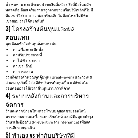
น้ำ ทนทาน และมีระบบชำระเงินที่เสถียร สิ่งที่มือใหม่มัก
พลาดคือเลือกเครื่องราคาถูกจากช่างหรือบริษัทเล็กที่ไม่มี
ทีมเซอร์วิสระยะยาว พอเครื่องเสีย ไม่มีอะไหล่ ไม่มีทีม
เข้าซ่อม รายได้หยุดทันที
3) โครงสร้างต้นทุนและผล
ตอบแทน
คุณต้องเข้าใจต้นทุนทั้งหมด เช่น
ค่าเครื่องและติดตั้ง
ค่าปรับปรุงสถานที่
ค่าไฟฟ้า–ประปา
ค่าเช่า (ถ้ามี)
ค่าการตลาด
รวมถึงการคำนวณจุดคุ้มทุน (Break-even) และกระแส
เงินสด ธุรกิจนี้กำไรดีถ้าบริหารต้นทุนเป็น แต่ถ้าคิดไม่
รอบคอบอาจใช้เวลาคืนทุนนานกว่าที่คาด
4) ระบบหลังบ้านและการบริหาร
จัดการ
ร้านสะดวกซักยุคใหม่ควรมีระบบดูยอดขายออนไลน์ 
ตรวจสอบสถานะเครื่องแบบเรียลไทม์ และมีทีมดูแลบำรุง
รักษาเชิงป้องกัน (Preventive Maintenance) เพื่อลด
การเสียหายฉุกเฉิน
5) ทำเอง vs ทำกับบริษัทที่มี