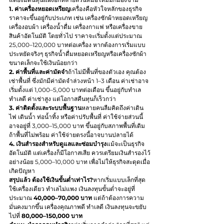
1. ค่าเครื่องหยอดเหรียญ
เครื่องคือหัวใจหลักของธุรกิจ 
ราคาจะขึ้นอยู่กับประเภท เช่น เครื่องซักผ้าหยอดเหรียญ 
เครื่องอบผ้า เครื่องน้ำดื่ม เครื่องกาแฟ หรือเครื่องขาย
สินค้าอัตโนมัติ โดยทั่วไป ราคาจะเริ่มตั้งแต่ประมาณ 
25,000–120,000 บาทต่อเครื่อง หากต้องการเริ่มแบบ
ประหยัดจริงๆ ธุรกิจน้ำดื่มหยอดเหรียญหรือเครื่องซักผ้า
ขนาดเล็กจะใช้เงินน้อยกว่า
2. ค่าพื้นที่และค่ามัดจำ
ถ้าไม่มีพื้นที่ของตัวเอง คุณต้อง
เช่าพื้นที่ ซึ่งมักมีค่ามัดจำล่วงหน้า 1–3 เดือน ค่าเช่าอาจ
เริ่มตั้งแต่ 1,000–5,000 บาทต่อเดือน ขึ้นอยู่กับทำเล 
ทำเลดี ค่าเช่าสูง แต่โอกาสคืนทุนก็เร็วกว่า
3. ค่าติดตั้งและระบบพื้นฐาน
หลายคนลืมคิดถึงค่าเดิน
ไฟ เดินน้ำ ท่อน้ำทิ้ง หรือค่าปรับพื้นที่ ค่าใช้จ่ายส่วนนี้
อาจอยู่ที่ 3,000–15,000 บาท ขึ้นอยู่กับสภาพพื้นที่เดิม 
ถ้าพื้นที่ไม่พร้อม ค่าใช้จ่ายตรงนี้อาจบานปลายได้
4. เงินสำรองสำหรับดูแลและซ่อมบำรุง
แม้จะเป็นธุรกิจ
อัตโนมัติ แต่เครื่องก็มีโอกาสเสีย ควรเตรียมเงินสำรองไว้
อย่างน้อย 5,000–10,000 บาท เพื่อไม่ให้ธุรกิจสะดุดเมื่อ
เกิดปัญหา
สรุปแล้ว ต้องใช้เงินขั้นต่ำเท่าไร?
หากเริ่มแบบเล็กที่สุด 
ใช้เครื่องเดียว ทำเลไม่แพง เงินลงทุนขั้นต่ำจะอยู่ที่
ประมาณ 
40,000–70,000 บาท
 แต่ถ้าต้องการความ
มั่นคงมากขึ้น เครื่องคุณภาพดี ทำเลดี เงินลงทุนจะขยับ
ไปที่ 
80,000–150,000 บาท