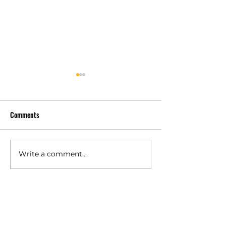
Comments
Write a comment...
เครื่องซักประหยัดน้ำช่วย
ความสำคัญของ
ลดต้นทุนจริงหรือ? เรื่องที่
ซักหลายแบบ เรื่องเ
เจ้าของร้านสะดวกซักต้อง
ผลต่อกำไรระยะ
คิดให้ลึกกว่าป้ายโฆษณา