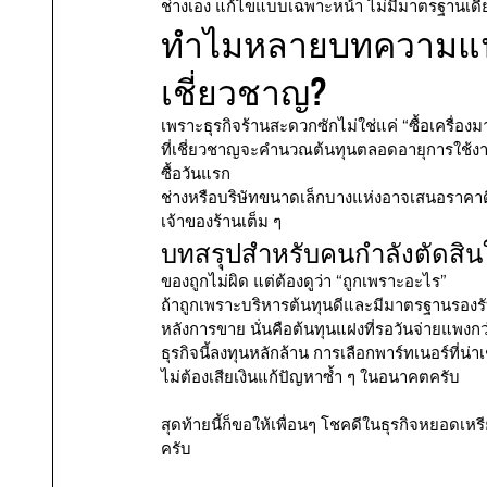
ช่างเอง แก้ไขแบบเฉพาะหน้า ไม่มีมาตรฐานเดีย
ทำไมหลายบทความแนะน
เชี่ยวชาญ?
เพราะธุรกิจร้านสะดวกซักไม่ใช่แค่ “ซื้อเครื่อ
ที่เชี่ยวชาญจะคำนวณต้นทุนตลอดอายุการใช้งา
ซื้อวันแรก
ช่างหรือบริษัทขนาดเล็กบางแห่งอาจเสนอราคาดี 
เจ้าของร้านเต็ม ๆ
บทสรุปสำหรับคนกำลังตัดสิน
ของถูกไม่ผิด แต่ต้องดูว่า “ถูกเพราะอะไร”
ถ้าถูกเพราะบริหารต้นทุนดีและมีมาตรฐานรองร
หลังการขาย นั่นคือต้นทุนแฝงที่รอวันจ่ายแพงกว
ธุรกิจนี้ลงทุนหลักล้าน การเลือกพาร์ทเนอร์ที่น
ไม่ต้องเสียเงินแก้ปัญหาซ้ำ ๆ ในอนาคตครับ
สุดท้ายนี้ก็ขอให้เพื่อนๆ โชคดีในธุรกิจหยอดเหรี
ครับ