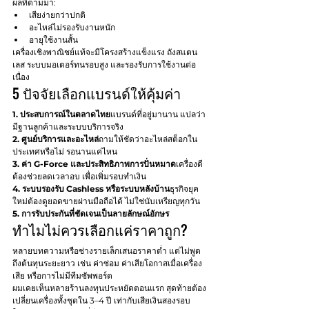
ผลที่ตามมา:
เสียง่ายกว่าปกติ
อะไหล่ไม่รองรับงานหนัก
อายุใช้งานสั้น
เครื่องเชิงพาณิชย์แท้จะมีโครงสร้างแข็งแรง ถังสแตน
เลส ระบบมอเตอร์ทนรอบสูง และรองรับการใช้งานต่อ
เนื่อง
5 ปัจจัยเลือกแบรนด์ให้คุ้มค่า
1. ประสบการณ์ในตลาดไทย
แบรนด์ที่อยู่มานาน แปลว่า
มีฐานลูกค้าและระบบบริการจริง
2. ศูนย์บริการและอะไหล่
ถามให้ชัดว่าอะไหล่สต็อกใน
ประเทศหรือไม่ รอนานแค่ไหน
3. ค่า G-Force และประสิทธิภาพการปั่นหมาด
เครื่องดี
ต้องช่วยลดเวลาอบ เพื่อเพิ่มรอบทำเงิน
4. ระบบรองรับ Cashless หรือระบบหลังบ้าน
ธุรกิจยุค
ใหม่ต้องดูยอดขายผ่านมือถือได้ ไม่ใช่นับเหรียญทุกวัน
5. การรับประกันที่ชัดเจนเป็นลายลักษณ์อักษร
ทำไมไม่ควรเลือกแค่ราคาถูก?
หลายบทความหรือช่างรายเล็กเสนอราคาต่ำ แต่ไม่พูด
ถึงต้นทุนระยะยาว เช่น ค่าซ่อม ค่าเสียโอกาสเมื่อเครื่อง
เสีย หรือการไม่มีทีมซัพพอร์ต
ผมเคยเห็นหลายร้านลงทุนประหยัดตอนแรก สุดท้ายต้อง
เปลี่ยนเครื่องทั้งชุดใน 3–4 ปี เท่ากับเสียเงินสองรอบ