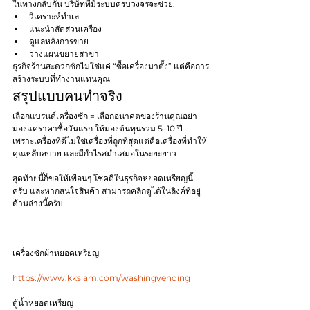
ในทางกลับกัน บริษัทที่มีระบบครบวงจรจะช่วย:
วิเคราะห์ทำเล
แนะนำสัดส่วนเครื่อง
ดูแลหลังการขาย
วางแผนขยายสาขา
ธุรกิจร้านสะดวกซักไม่ใช่แค่ “ซื้อเครื่องมาตั้ง” แต่คือการ
สร้างระบบที่ทำงานแทนคุณ
สรุปแบบคนทำจริง
เลือกแบรนด์เครื่องซัก = เลือกอนาคตของร้านคุณอย่า
มองแค่ราคาซื้อวันแรก ให้มองต้นทุนรวม 5–10 ปี
เพราะเครื่องที่ดีไม่ใช่เครื่องที่ถูกที่สุดแต่คือเครื่องที่ทำให้
คุณหลับสบาย และมีกำไรสม่ำเสมอในระยะยาว
สุดท้ายนี้ก็ขอให้เพื่อนๆ โชคดีในธุรกิจหยอดเหรียญนี้
ครับ และหากสนใจสินค้า สามารถคลิกดูได้ในลิงค์ที่อยู่
ด้านล่างนี้ครับ
เครื่องซักผ้าหยอดเหรียญ
https://www.kksiam.com/washingvending
ตู้น้ำหยอดเหรียญ