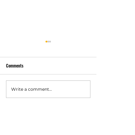
Comments
Write a comment...
เครื่องซักประหยัดน้ำช่วย
ความสำคัญของ
ลดต้นทุนจริงหรือ? เรื่องที่
ซักหลายแบบ เรื่องเ
เจ้าของร้านสะดวกซักต้อง
ผลต่อกำไรระยะ
คิดให้ลึกกว่าป้ายโฆษณา