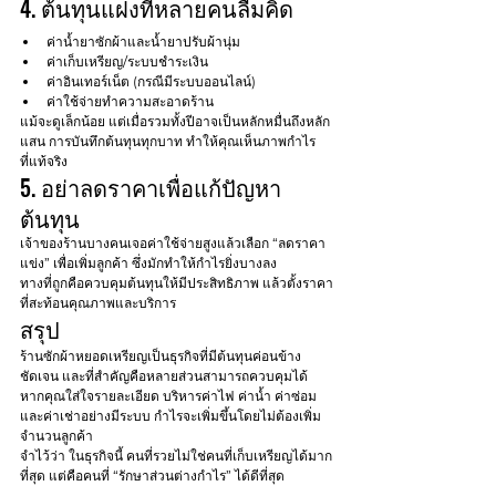
4. ต้นทุนแฝงที่หลายคนลืมคิด
ค่าน้ำยาซักผ้าและน้ำยาปรับผ้านุ่ม
ค่าเก็บเหรียญ/ระบบชำระเงิน
ค่าอินเทอร์เน็ต (กรณีมีระบบออนไลน์)
ค่าใช้จ่ายทำความสะอาดร้าน
แม้จะดูเล็กน้อย แต่เมื่อรวมทั้งปีอาจเป็นหลักหมื่นถึงหลัก
แสน การบันทึกต้นทุนทุกบาท ทำให้คุณเห็นภาพกำไร
ที่แท้จริง
5. อย่าลดราคาเพื่อแก้ปัญหา
ต้นทุน
เจ้าของร้านบางคนเจอค่าใช้จ่ายสูงแล้วเลือก “ลดราคา
แข่ง” เพื่อเพิ่มลูกค้า ซึ่งมักทำให้กำไรยิ่งบางลง
ทางที่ถูกคือควบคุมต้นทุนให้มีประสิทธิภาพ แล้วตั้งราคา
ที่สะท้อนคุณภาพและบริการ
สรุป
ร้านซักผ้าหยอดเหรียญเป็นธุรกิจที่มีต้นทุนค่อนข้าง
ชัดเจน และที่สำคัญคือหลายส่วนสามารถควบคุมได้ 
หากคุณใส่ใจรายละเอียด บริหารค่าไฟ ค่าน้ำ ค่าซ่อม 
และค่าเช่าอย่างมีระบบ กำไรจะเพิ่มขึ้นโดยไม่ต้องเพิ่ม
จำนวนลูกค้า
จำไว้ว่า ในธุรกิจนี้ คนที่รวยไม่ใช่คนที่เก็บเหรียญได้มาก
ที่สุด แต่คือคนที่ “รักษาส่วนต่างกำไร” ได้ดีที่สุด