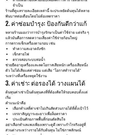
จำเป็น
ร้านที่ดูแลรายละเอียดเหล่านี้ จะประหยัดต้นทุนได้หลาย
พันบาทต่อเดือนโดยไม่ต้องลดราคา
2. ค่าซ่อมบำรุง: ป้องกันดีกว่าแก้
หลายร้านมองว่าการบำรุงรักษาเป็นค่าใช้จ่าย แต่จริง ๆ 
แล้วมันคือการลดความเสี่ยงค่าใช้จ่ายก้อนใหญ่
การตรวจเช็กเครื่องตามรอบ เช่น
ทำความสะอาดถังซัก
เช็กสายไฟ
ตรวจสอบระบบท่อน้ำ
ช่วยยืดอายุเครื่องและลดโอกาสเสียหนัก เครื่องเสียหนึ่ง
ตัว ไม่ได้เสียแค่ค่าซ่อม แต่เสีย “โอกาสทำรายได้” 
ระหว่างที่เครื่องหยุดใช้งาน
3. ค่าเช่า: ต่อรองได้ วางแผนได้
ต้นทุนค่าเช่าเป็นต้นทุนคงที่ที่ต้องคิดให้รอบคอบตั้งแต่
เริ่ม
คำแนะนำคือ
เลือกทำเลที่ค่าเช่าไม่เกินสัดส่วนรายได้ที่ตั้งเป้าไว้
เจรจาสัญญาระยะยาวเพื่อล็อคราคา
ประเมินศักยภาพพื้นที่ก่อนตัดสินใจ
อย่าเลือกทำเลแพงเพียงเพราะดูดี เพราะกำไรจริงอยู่ที่
ส่วนต่างระหว่างรายได้กับต้นทุน ไม่ใช่ภาพลักษณ์