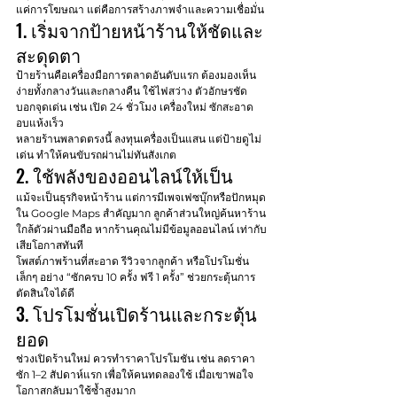
แค่การโฆษณา แต่คือการสร้างภาพจำและความเชื่อมั่น
1. เริ่มจากป้ายหน้าร้านให้ชัดและ
สะดุดตา
ป้ายร้านคือเครื่องมือการตลาดอันดับแรก ต้องมองเห็น
ง่ายทั้งกลางวันและกลางคืน ใช้ไฟสว่าง ตัวอักษรชัด 
บอกจุดเด่น เช่น เปิด 24 ชั่วโมง เครื่องใหม่ ซักสะอาด 
อบแห้งเร็ว
หลายร้านพลาดตรงนี้ ลงทุนเครื่องเป็นแสน แต่ป้ายดูไม่
เด่น ทำให้คนขับรถผ่านไม่ทันสังเกต
2. ใช้พลังของออนไลน์ให้เป็น
แม้จะเป็นธุรกิจหน้าร้าน แต่การมีเพจเฟซบุ๊กหรือปักหมุด
ใน Google Maps สำคัญมาก ลูกค้าส่วนใหญ่ค้นหาร้าน
ใกล้ตัวผ่านมือถือ หากร้านคุณไม่มีข้อมูลออนไลน์ เท่ากับ
เสียโอกาสทันที
โพสต์ภาพร้านที่สะอาด รีวิวจากลูกค้า หรือโปรโมชั่น
เล็กๆ อย่าง “ซักครบ 10 ครั้ง ฟรี 1 ครั้ง” ช่วยกระตุ้นการ
ตัดสินใจได้ดี
3. โปรโมชั่นเปิดร้านและกระตุ้น
ยอด
ช่วงเปิดร้านใหม่ ควรทำราคาโปรโมชัน เช่น ลดราคา
ซัก 1–2 สัปดาห์แรก เพื่อให้คนทดลองใช้ เมื่อเขาพอใจ 
โอกาสกลับมาใช้ซ้ำสูงมาก