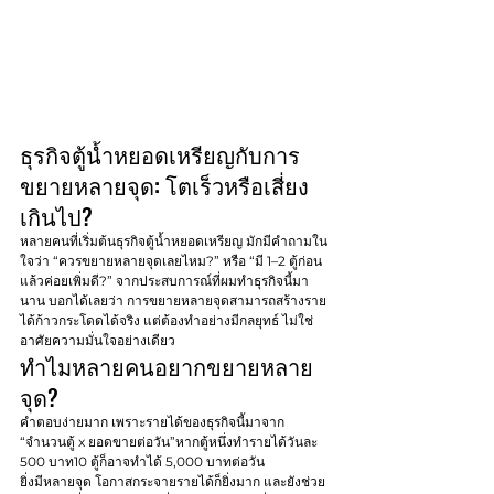
ธุรกิจตู้น้ำหยอดเหรียญกับการ
ขยายหลายจุด: โตเร็วหรือเสี่ยง
เกินไป?
หลายคนที่เริ่มต้นธุรกิจตู้น้ำหยอดเหรียญ มักมีคำถามใน
ใจว่า “ควรขยายหลายจุดเลยไหม?” หรือ “มี 1–2 ตู้ก่อน
แล้วค่อยเพิ่มดี?” จากประสบการณ์ที่ผมทำธุรกิจนี้มา
นาน บอกได้เลยว่า การขยายหลายจุดสามารถสร้างราย
ได้ก้าวกระโดดได้จริง แต่ต้องทำอย่างมีกลยุทธ์ ไม่ใช่
อาศัยความมั่นใจอย่างเดียว
ทำไมหลายคนอยากขยายหลาย
จุด?
คำตอบง่ายมาก เพราะรายได้ของธุรกิจนี้มาจาก 
“จำนวนตู้ x ยอดขายต่อวัน”หากตู้หนึ่งทำรายได้วันละ 
500 บาท10 ตู้ก็อาจทำได้ 5,000 บาทต่อวัน
ยิ่งมีหลายจุด โอกาสกระจายรายได้ก็ยิ่งมาก และยังช่วย