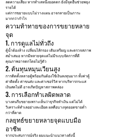
ลดความเสี่ยง หากทำเลหนึ่งยอดตก ยังมีจุดอื่นช่วยพยุง
รายได้
แต่การขยายแบบไม่วางแผน อาจกลายเป็นภาระ
มากกว่ากำไร
ความท้าทายของการขยายหลาย
จุด
1. การดูแลไม่ทั่วถึง
ตู้น้ำต้องล้าง เปลี่ยนไส้กรอง เติมเหรียญ และตรวจสภาพ
สม่ำเสมอ หากมีหลายจุดแต่ไม่มีระบบจัดการที่ดี 
คุณภาพอาจตกโดยไม่รู้ตัว
2. ต้นทุนหมุนเวียนสูง
การติดตั้งหลายตู้พร้อมกันต้องใช้เงินลงทุนมาก ทั้งค่าตู้ 
ค่าติดตั้ง ค่าขนส่ง และค่าเซอร์วิส หากบริหารกระแส
เงินสดไม่ดี อาจเกิดปัญหาสภาพคล่อง
3. การเลือกทำเลผิดพลาด
บางคนรีบขยายเพราะเห็นว่าธุรกิจทำเงิน แต่ไม่ได้
วิเคราะห์ทำเลอย่างละเอียด ผลคือบางจุดยอดขายต่ำ
กว่าที่คาด
กลยุทธ์ขยายหลายจุดแบบมือ
อาชีพ
จากประสบการณ์จริง ผมแนะนำแนวทางดังนี้