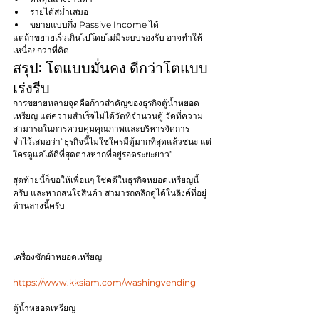
รายได้สม่ำเสมอ
ขยายแบบกึ่ง Passive Income ได้
แต่ถ้าขยายเร็วเกินไปโดยไม่มีระบบรองรับ อาจทำให้
เหนื่อยกว่าที่คิด
สรุป: โตแบบมั่นคง ดีกว่าโตแบบ
เร่งรีบ
การขยายหลายจุดคือก้าวสำคัญของธุรกิจตู้น้ำหยอด
เหรียญ แต่ความสำเร็จไม่ได้วัดที่จำนวนตู้ วัดที่ความ
สามารถในการควบคุมคุณภาพและบริหารจัดการ
จำไว้เสมอว่า“ธุรกิจนี้ไม่ใช่ใครมีตู้มากที่สุดแล้วชนะ แต่
ใครดูแลได้ดีที่สุดต่างหากที่อยู่รอดระยะยาว”
สุดท้ายนี้ก็ขอให้เพื่อนๆ โชคดีในธุรกิจหยอดเหรียญนี้
ครับ และหากสนใจสินค้า สามารถคลิกดูได้ในลิงค์ที่อยู่
ด้านล่างนี้ครับ
เครื่องซักผ้าหยอดเหรียญ
https://www.kksiam.com/washingvending
ตู้น้ำหยอดเหรียญ