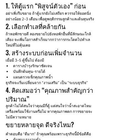
1. ให้ตู้แรก “พิสูจน์ตัวเอง” ก่อน
อย่าเพิ่งรีบขยาย ถ้าตู้แรกยังไม่เสถียร ควรรอให้ยอดนิ่ง
อย่างน้อย 2–3 เดือน เพื่อดูพฤติกรรมลูกค้าและต้นทุนจริง
2. เลือกทำเลที่คล้ายกัน
ถ้าหอพักขายดี ลองขยายไปยังหอพักอื่นที่มีลักษณะใกล้
เคียง จะเพิ่มโอกาสสำเร็จมากกว่าการกระโดดไปทำเล
ใหม่ที่ไม่คุ้นเคย
3. สร้างระบบก่อนเพิ่มจำนวน
เมื่อมี 3–5 ตู้ขึ้นไป ต้องมี
ตารางบำรุงรักษาชัดเจน
บันทึกต้นทุน–รายได้
แผนตรวจเช็กคุณภาพน้ำ
ธุรกิจจะเริ่มเปลี่ยนจาก “งานเสริม” เป็น “ระบบธุรกิจ”
4. คิดเสมอว่า “คุณภาพสำคัญกว่า
ปริมาณ”
ลูกค้าไม่ได้สนใจว่าคุณมีกี่ตู้ แต่สนใจว่าน้ำสะอาดไหม 
เครื่องพร้อมใช้งานหรือไม่ หากคุณภาพตก การขยายจะ
ไม่มีความหมาย
ขยายหลายจุด ดีจริงไหม?
คำตอบคือ “ดีมาก” ถ้าคุณพร้อมเพราะธุรกิจนี้มีข้อดีคือ
ต้นทุนแรงงานต่ำ