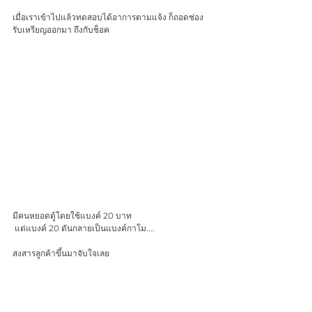
เมื่อเราเข้าไปแล้วทดสอบได้อาการตามแจ้ง ก็ถอดช่อง
รับเหรียญออกมา ถึงกับช็อค 
มีคนหยอดตู้โดยใช้แบงค์ 20 บาท
 แต่แบงค์ 20 ดันกลายเป็นแบงค์กาโม....
สงสารลูกค้าขึ้นมาจับใจเลย