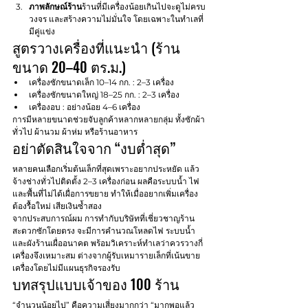
ภาพลักษณ์ร้าน
ร้านที่มีเครื่องน้อยเกินไปจะดูไม่ครบ
วงจร และสร้างความไม่มั่นใจ โดยเฉพาะในทำเลที่
มีคู่แข่ง
สูตรวางเครื่องที่แนะนำ (ร้าน
ขนาด 20–40 ตร.ม.)
เครื่องซักขนาดเล็ก 10–14 กก. : 2–3 เครื่อง
เครื่องซักขนาดใหญ่ 18–25 กก. : 2–3 เครื่อง
เครื่องอบ : อย่างน้อย 4–6 เครื่อง
การมีหลายขนาดช่วยจับลูกค้าหลากหลายกลุ่ม ทั้งซักผ้า
ทั่วไป ผ้านวม ผ้าห่ม หรือร้านอาหาร
อย่าตัดสินใจจาก “งบต่ำสุด”
หลายคนเลือกเริ่มต้นเล็กที่สุดเพราะอยากประหยัด แล้ว
จ้างช่างทั่วไปติดตั้ง 2–3 เครื่องก่อน ผลคือระบบน้ำ ไฟ 
และพื้นที่ไม่ได้เผื่อการขยาย ทำให้เมื่ออยากเพิ่มเครื่อง 
ต้องรื้อใหม่ เสียเงินซ้ำสอง
จากประสบการณ์ผม การทำกับบริษัทที่เชี่ยวชาญร้าน
สะดวกซักโดยตรง จะมีการคำนวณโหลดไฟ ระบบน้ำ 
และผังร้านเผื่ออนาคต พร้อมวิเคราะห์ทำเลว่าควรวางกี่
เครื่องจึงเหมาะสม ต่างจากผู้รับเหมารายเล็กที่เน้นขาย
เครื่องโดยไม่มีแผนธุรกิจรองรับ
บทสรุปแบบเจ้าของ 100 ร้าน
“จำนวนน้อยไป” คือความเสี่ยงมากกว่า “มากพอแล้ว