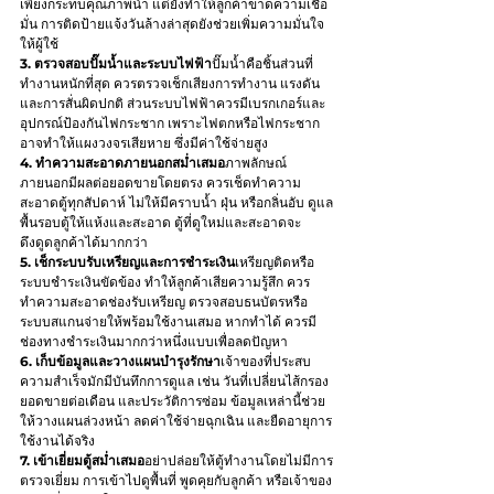
เพียงกระทบคุณภาพน้ำ แต่ยังทำให้ลูกค้าขาดความเชื่อ
มั่น การติดป้ายแจ้งวันล้างล่าสุดยังช่วยเพิ่มความมั่นใจ
ให้ผู้ใช้
3. ตรวจสอบปั๊มน้ำและระบบไฟฟ้า
ปั๊มน้ำคือชิ้นส่วนที่
ทำงานหนักที่สุด ควรตรวจเช็กเสียงการทำงาน แรงดัน 
และการสั่นผิดปกติ ส่วนระบบไฟฟ้าควรมีเบรกเกอร์และ
อุปกรณ์ป้องกันไฟกระชาก เพราะไฟตกหรือไฟกระชาก
อาจทำให้แผงวงจรเสียหาย ซึ่งมีค่าใช้จ่ายสูง
4. ทำความสะอาดภายนอกสม่ำเสมอ
ภาพลักษณ์
ภายนอกมีผลต่อยอดขายโดยตรง ควรเช็ดทำความ
สะอาดตู้ทุกสัปดาห์ ไม่ให้มีคราบน้ำ ฝุ่น หรือกลิ่นอับ ดูแล
พื้นรอบตู้ให้แห้งและสะอาด ตู้ที่ดูใหม่และสะอาดจะ
ดึงดูดลูกค้าได้มากกว่า
5. เช็กระบบรับเหรียญและการชำระเงิน
เหรียญติดหรือ
ระบบชำระเงินขัดข้อง ทำให้ลูกค้าเสียความรู้สึก ควร
ทำความสะอาดช่องรับเหรียญ ตรวจสอบธนบัตรหรือ
ระบบสแกนจ่ายให้พร้อมใช้งานเสมอ หากทำได้ ควรมี
ช่องทางชำระเงินมากกว่าหนึ่งแบบเพื่อลดปัญหา
6. เก็บข้อมูลและวางแผนบำรุงรักษา
เจ้าของที่ประสบ
ความสำเร็จมักมีบันทึกการดูแล เช่น วันที่เปลี่ยนไส้กรอง 
ยอดขายต่อเดือน และประวัติการซ่อม ข้อมูลเหล่านี้ช่วย
ให้วางแผนล่วงหน้า ลดค่าใช้จ่ายฉุกเฉิน และยืดอายุการ
ใช้งานได้จริง
7. เข้าเยี่ยมตู้สม่ำเสมอ
อย่าปล่อยให้ตู้ทำงานโดยไม่มีการ
ตรวจเยี่ยม การเข้าไปดูพื้นที่ พูดคุยกับลูกค้า หรือเจ้าของ