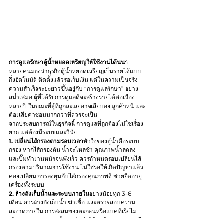
การดูแลรักษาตู้น้ำหยอดเหรียญให้ใช้งานได้นนา
หลายคนมองว่าธุรกิจตู้น้ำหยอดเหรียญเป็นรายได้แบบ
กึ่งอัตโนมัติ ติดตั้งแล้วรอเก็บเงิน แต่ในความเป็นจริง 
ความสำเร็จระยะยาวขึ้นอยู่กับ “การดูแลรักษา” อย่าง
สม่ำเสมอ ตู้ที่ได้รับการดูแลดีจะสร้างรายได้ต่อเนื่อง
หลายปี ในขณะที่ตู้ที่ถูกละเลยอาจเสียบ่อย ลูกค้าหนี และ
ต้องเสียค่าซ่อมมากกว่าที่ควรจะเป็น
จากประสบการณ์ในธุรกิจนี้ การดูแลที่ถูกต้องไม่ใช่เรื่อง
ยาก แต่ต้องมีระบบและวินัย
1. เปลี่ยนไส้กรองตามรอบเวลา
หัวใจของตู้น้ำคือระบบ
กรอง หากไส้กรองตัน น้ำจะไหลช้า คุณภาพน้ำลดลง 
และปั๊มทำงานหนักจนพังเร็ว ควรกำหนดรอบเปลี่ยนไส้
กรองตามปริมาณการใช้งาน ไม่ใช่รอให้เกิดปัญหาแล้ว
ค่อยเปลี่ยน การลงทุนกับไส้กรองคุณภาพดี ช่วยยืดอายุ
เครื่องทั้งระบบ
2. ล้างถังเก็บน้ำและระบบภายใน
อย่างน้อยทุก 3–6 
เดือน ควรล้างถังเก็บน้ำ ฆ่าเชื้อ และตรวจสอบความ
สะอาดภายใน การสะสมของตะกอนหรือแบคทีเรียไม่